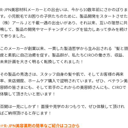
R-JPN美容材料メーカーとの出会いは、今から10数年前にさかのぼりま
す。小児脱毛でお困りの子供たちのために、製品開発をスタートさせた
（株）アールＪと千載一遇の出会いがあり、それ以来、互いの理想に共
鳴して、製品の開発やマーチャンダイジングを協力しあって歩みを続け
て参りました。
このメーカーが創業以来、一貫した製造哲学から生み出される〝髪と頭
皮と素肌に自己治癒を促す〟製品群が、私たちCIROの働き方、収益、
未来計画を大きく明るく転換してくれました！
その製品の秀逸さは、スタッフ自身の髪や肌で、そしてお客様の再来
率、来店頻度、ホームケア購入で証明されています。ぜひ、ベテラン美
容師の皆さまにも、そして若手のこれからの美容師さんにも、CIROで
体験して頂きたいと思います！
百聞は一見にしかず！ 面接や見学のおつもりで、ぜひ体験して頂けれ
ばご納得頂けると存じます！
☞R-JPN美容薬剤の簡単なご紹介はココから