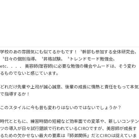
☞採用詳細ページにリンク⇒
×
CIROでスキルアップ！その環境とは～
GINZA CIROのスキルUP教育には、とても強いこだわりがありす！と
は言っても～きっとベテランの皆さまには、『あ～懐かしい～
若い時
こうだったな～(^O^)／』という雰囲気があります。若手の人には専門
学校のあの雰囲気にも似てるかもです！〝幹部も参加する全体研究会〟
〝日々の個別指導〟〝昇格試験〟〝トレンドモード勉強会〟
etc．．．． 美容師(理容師)に必要な勉強の機会やムードは、そう変わ
るものでないと感じています。
どれだけ先輩や上司が誠心誠意、後輩の成長に情熱と責任をもって本気
で指導するか！
このスタイルに今も昔も変わりはないのではないでしょうか？
時代とともに、練習時間の短縮など効率面での変革や、新しいコンテン
ツの導入が日々試行錯誤で行われているCIROですが、美容師が成長す
るための欠かせない最大の要素は『師弟関係』だとCIROは捉えていま