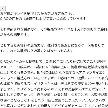
×
お客様がキレイを納得！だからアガる店販スキル
CIROの店販力は正直申し上げて高いと認識しています！
それは類まれな製品力と、その製品のスペックを十分に熟知した美容師
だからの結果です。
ともすると美容師の店販力は、強引さの裏返しになるケースもありま
す。これでは継続した店販力とはなりませんね。
CIROがメーカーと提携して、この10年にわたり研究してきたR-JPNケ
アメニューの成果が、お客様のご納得の上に、美容師の店販業績を着実
に上げてくれるのです。RJPN自体はかなり高度なヘアスキンサイエン
スのもとに製造されているのですが、お客様へのご提供においてて最高
の成績を収めてるスタイリストたちは、実は科学の説明など一切いたし
ましせん。ではどうして売れるのか？ それは美容師みずからが深くプ
ロとしての愛用をして、自らが美しい髪と肌になることで、お客様が興
味深々となること！ そしてプロ自己愛用で知りえたリアルなノウハウ
をお客様の状態にあわせて施術＆アドバイスができること！この成果が