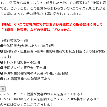
す。〝先輩から教えてもらって成長した自分〟その恩返しが〝後輩を育
てる〟ということ。この創業から変わらないCIROのイズムをこれから
も大切に守って、若い世代の指導に活かしてまいます。
【補足】 CIROでは社内にて幹部および先輩による指導教育に関して
〝指導費・教育費〟などの徴収はございません。
《教育環境の一例》
❶全体研究会(会議もあり) --毎月1回
❷個別指導・自主練習---随時 (閉店時間前でも状況判断により練習開始
します)
❸トレンド研究会-- 不定期
❹接客プレゼン研究会--不定期
❺ R-JPN開発者招聘の研究会--年4回~5回程度
❻ FCC講習事業への聴講制度あり
×
このメーカーとの提携が美容師の未来を変えてくれる！
GINZA CIROの今と未来を説明するうえで、RｰJPN製品によるメニュー
の再編は欠かすことができません！