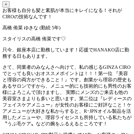
×
お客様も自分も髪と素肌が本当にキレイになる！それが
CIROの技術なんです！
高橋 侑菜 ゆきな (勤続 5年)
スタイリスの高橋 侑菜です♡
只今、銀座本店に勤務しています！応援でHANAKO店に勤
務する日もあります。
さて、同業者のみなんさへ向けて、私の感じるGINZA CIRO
でとっても良いおオススメポイントは！！！第一位 『美容
と理容の両方ができること！』です。創業から理容の歴史も
あるサロンですから、メニュー的にも技術的にも男性のお客
様によろこんで頂けますし、 実際にメンズのご来店も他の
美容室さまよりも多いと思います。第二位は『レディースの
フェイスケアメニュー』が女性のお客様にご好評なこと！ケ
アメニューが大好きな私からすると、RｰJPNオイル製品を活
用したメニューや、理容ライセンスも所持している私たちが
〝うぶ毛ケア〟などの腕をふるえるところです！