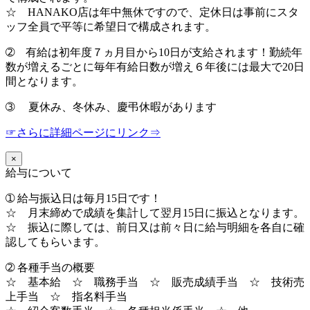
☆ HANAKO店は年中無休ですので、定休日は事前にスタ
ッフ全員で平等に希望日で構成されます。
➁ 有給は初年度７ヵ月目から10日が支給されます！勤続年
数が増えるごとに毎年有給日数が増え６年後には最大で20日
間となります。
➂ 夏休み、冬休み、慶弔休暇があります
☞さらに詳細ページにリンク⇒
×
給与について
➀ 給与振込日は毎月15日です！
☆ 月末締めで成績を集計して翌月15日に振込となります。
☆ 振込に際しては、前日又は前々日に給与明細を各自に確
認してもらいます。
➁ 各種手当の概要
☆ 基本給 ☆ 職務手当 ☆ 販売成績手当 ☆ 技術売
上手当 ☆ 指名料手当