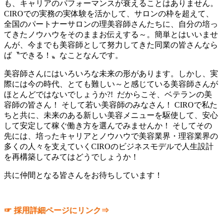
も、キャリアのパフォーマンスが衰えることはありません。
CIROでの実務の実体験を活かして、サロンの枠を超えて、
全国のパートナーサロンの理美容師さんたちに、自分の培っ
てきたノウハウをそのままお伝えする～。簡単とはいいませ
んが、今までも美容師として努力してきた同業の皆さんなら
ば〝できる！〟なことなんです。
美容師さんにはいろいろな未来の形があります。しかし、実
際には今の時代、とても難しい～と感じている美容師さんが
ほとんどではないでしょうか?! だからこそ、ベテランの美
容師の皆さん！ そして若い美容師のみなさん！ CIROで私た
ちと共に、未来のある新しい美容メニューを駆使して、安心
して安定して稼ぐ働き方を選んでみませんか！ そしてその
先には、培ったキャリアとノウハウで美容業界・理容業界の
多くの人々を支えていくCIROのビジネスモデルで人生設計
を再構築してみてはどうでしょうか！
共に仲間となる皆さんをお待ちしています！
☞ 採用詳細ページにリンク⇒