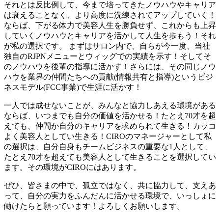
それとは反比例して、今まで培ってきたノウハウやキャリア
は衰えることなく、より高度に洗練されてアップしていく！
ならば、下がる体力で美容人生を勝負せず、これからも上昇
していくノウハウとキャリアを活かして人生を歩もう！それ
が私の選択です。 まずはサロン内で、自らが今一度、当社
独自のRJPNメニューとウィッグでの実績を示す！そしてそ
のノウハウを後輩の指導に活かす！さらには、その同じノウ
ハウを業界の仲間たちへの貢献(情報共有と指導)というビジ
ネスモデル(FCC事業)で生涯に活かす！
一人では成せないことが、みんなと協力しあえる環境がある
ならば、いつまでも自分の価値を活かせる！たとえ70才を超
えても、仲間か自分のキャリアを求められて生きる！カッコ
よく美容人としてい生きる！CIROのマネージャーとして私
の選択は、自分自身もチームビジネスの重要な1人として、
たとえ70才を超えても美容人として生きることを選択してい
ます。その環境がCIROにはあります。
ぜひ、皆さまの中で、孤立ではなく、共に協力して、支えあ
って、自分の実力をふんだんに活かせる環境で、いっしょに
働けたらと願っています！よろしくお願いします。