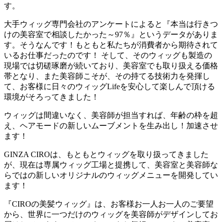
す。
大手ウィッグ専門会社のアンケートによると『本当は行きつ
けの美容室で相談したかった～97％』というデータがありま
す。そうなんです！もともと私たちが消費者から期待されて
いるお仕事だったのです！ そして、そのウィッグも製造の
現場では切磋琢磨が続いており、美容室でも取り扱える価格
帯となり、また美容師こそが、その持てる技術力を発揮し
て、お客様に日々のウィッグLifeを安心して楽しんで頂ける
環境がそろってきました！
ウィッグは間違いなく、美容師が担当すれば、年齢の枠を超
え、ヘアモードの新しいムーブメントを生み出し！加速させ
ます！
GINZA CIROは、もともとウィッグを取り扱ってきました
が、現在は専属ウィッグ工場と提携して、美容室と美容師な
らではの新しいオリジナルのウィッグメニューを開発してい
ます！
『CIROの美髪ウィッグ』は、お客様お一人お一人のご要望
から、世界に一つだけのウィッグを美容師がデザインしてお