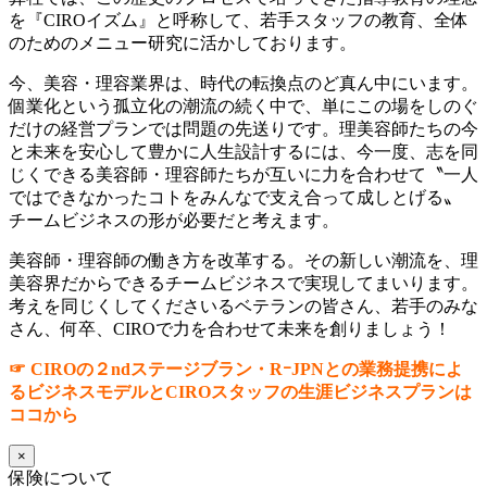
を『CIROイズム』と呼称して、若手スタッフの教育、全体
のためのメニュー研究に活かしております。
今、美容・理容業界は、時代の転換点のど真ん中にいます。
個業化という孤立化の潮流の続く中で、単にこの場をしのぐ
だけの経営プランでは問題の先送りです。理美容師たちの今
と未来を安心して豊かに人生設計するには、今一度、志を同
じくできる美容師・理容師たちが互いに力を合わせて〝一人
ではできなかったコトをみんなで支え合って成しとげる〟
チームビジネスの形が必要だと考えます。
美容師・理容師の働き方を改革する。その新しい潮流を、理
美容界だからできるチームビジネスで実現してまいります。
考えを同じくしてくださいるベテランの皆さん、若手のみな
さん、何卒、CIROで力を合わせて未来を創りましょう！
☞ CIROの２ndステージブラン・RｰJPNとの業務提携によ
るビジネスモデルとCIROスタッフの生涯ビジネスプランは
ココから
×
保険について