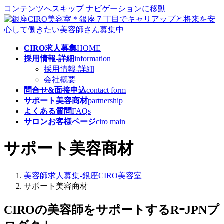
コンテンツへスキップ
ナビゲーションに移動
CIRO求人募集
HOME
採用情報-詳細
information
採用情報-詳細
会社概要
問合せ&面接申込
contact form
サポート美容商材
partnership
よくある質問
FAQs
サロンお客様ページ
ciro main
サポート美容商材
美容師求人募集-銀座CIRO美容室
サポート美容商材
CIROの美容師をサポートするRｰJPNプ