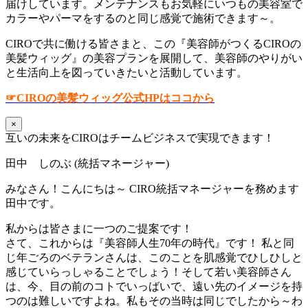
届けしています。メンテナンスもお気軽にいつもの美容室で
カラーやパーマをするのと同じ感覚で施術できます～。
CIROで共に働ける皆さまと、この『美容師がつくるCIROの
美髪ウィッグ』の美容プランを展開して、美容師のやりがい
と生活向上を図っていきたいと活動しています。
☞CIROの美髪ウィッグ公式HPはココから
×
互いの未来をCIROはチームビジネスで実現できます！
田中 しのぶ (統括マネージャー)
みなさん！こんにちは～ CIRO統括マネージャーを務めます
田中です。
私からは皆さまに一つのご提案です！
さて、これからは『美容師人生70年の時代』です！ 私と同
じ年ごろのベテランさんは、このことを肌感覚でひしひしと
感じていらっしゃることでしょう！そして若い美容師さん
は、今、目の前のコトでいっばいで、遠い先のイメージを持
つのは難しいですよね。私もその当時は同じでしたから～わ