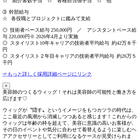
☆ 紹介客数手当 ☆ 各種担当係手当 ☆ 他
➂ 幹部給与
☆ 各役職とプロジェクトに鑑みて支給
◎ 技術者ベース給与 250,000円 ／ アシスタントベース給
与 220,000円※ 2026年4月より実施
◎ スタイリスト10年キャリアの技術者平均給与 約42万８千
円
◎ スタイリスト２年目キャリアの技術者平均給与 約26万５
千円
☞もっと詳しく採用詳細ページにリンク
×
美容師のつくるウィッグ！それは美容師の可能性と働き方を
広げます♡
ウィッグが〝隠す〟というイメージをもつカツラの時代は、
ここ最近の風潮から消滅しつつあると感じます！これからの
ウィッグは年齢の枠を超えて、美容に意識の高いお客様が、
その日のイベントや気分に合わせて着替えるように楽しむヘ
アアクセサリーとしてご利用になるケースが見受けられま