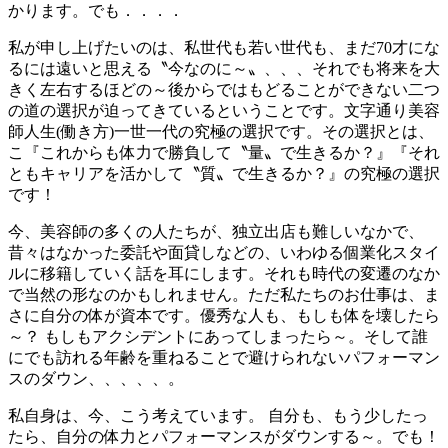
かります。でも．．．．
私が申し上げたいのは、私世代も若い世代も、まだ70才にな
るには遠いと思える〝今なのに～〟、、、それでも将来を大
きく左右するほどの～後からではもどることができない二つ
の道の選択が迫ってきているということです。文字通り美容
師人生(働き方)一世一代の究極の選択です。その選択とは、
こ『これからも体力で勝負して〝量〟で生きるか？』『それ
ともキャリアを活かして〝質〟で生きるか？』の究極の選択
です！
今、美容師の多くの人たちが、独立出店も難しいなかで、
昔々はなかった委託や面貸しなどの、いわゆる個業化スタイ
ルに移籍していく話を耳にします。それも時代の変遷のなか
で当然の形なのかもしれません。ただ私たちのお仕事は、ま
さに自分の体が資本です。優秀な人も、もしも体を壊したら
～？ もしもアクシデントにあってしまったら～。そして誰
にでも訪れる年齢を重ねることで避けられないパフォーマン
スのダウン、、、、、。
私自身は、今、こう考えています。 自分も、もう少したっ
たら、自分の体力とパフォーマンスがダウンする～。でも！