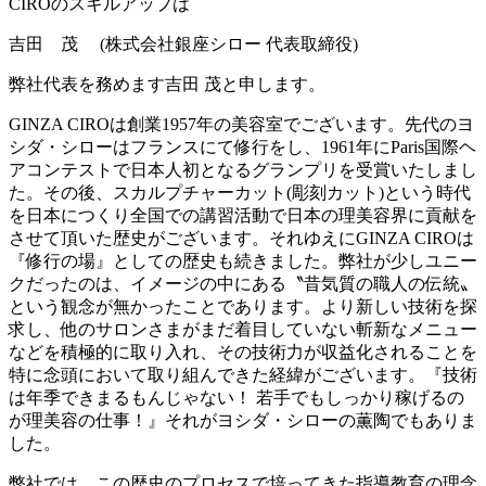
CIROのスキルアップは
吉田 茂 (株式会社銀座シロー 代表取締役)
弊社代表を務めます吉田 茂と申します。
GINZA CIROは創業1957年の美容室でございます。先代のヨ
シダ・シローはフランスにて修行をし、1961年にParis国際ヘ
アコンテストで日本人初となるグランプリを受賞いたしまし
た。その後、スカルプチャーカット(彫刻カット)という時代
を日本につくり全国での講習活動で日本の理美容界に貢献を
させて頂いた歴史がございます。それゆえにGINZA CIROは
『修行の場』としての歴史も続きました。弊社が少しユニー
クだったのは、イメージの中にある〝昔気質の職人の伝統〟
という観念が無かったことであります。より新しい技術を探
求し、他のサロンさまがまだ着目していない斬新なメニュー
などを積極的に取り入れ、その技術力が収益化されることを
特に念頭において取り組んできた経緯がございます。『技術
は年季できまるもんじゃない！ 若手でもしっかり稼げるの
が理美容の仕事！』それがヨシダ・シローの薫陶でもありま
した。
弊社では、この歴史のプロセスで培ってきた指導教育の理念