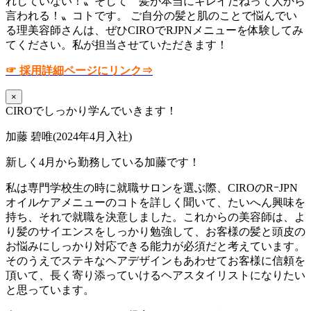
れしていない！〟そして〝髪が本当にキレイだねって人から
言われる！〟コトです。 ご自分の髪と肌のことで悩んでい
る理美容師さんは、ぜひCIROでRJPNメニューを体験してみ
てください。私が担当させていただきます！
☞ 採用詳細ページにリンク⇒
×
CIROでしっかり学んでいきます！
加藤 碧唯(2024年4月入社)
新しく4月から勤務している加藤です！
私は専門学校生の時に就職サロンを選ぶ際、CIROのRｰJPN
オイルケアメニューのコトを詳しく聞いて、たいへん興味を
持ち、それで就職を決意しました。これからの美容師は、よ
り髪のサイエンスをしっかり勉強して、お客様の髪と頭皮の
お悩みにしっかり対応できる能力が必須だと考えています。
そのうえでステキなヘアデザインもあわせてお客様に信頼を
頂いて、長く寄り添っていけるヘアスタイリストになりたい
と思っています。