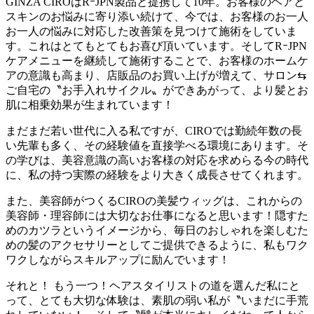
GINZA CIROはRｰJPN製品と提携して10年。お客様のヘアと
スキンのお悩みに寄り添い続けて、今では、お客様のお一人
お一人の悩みに対応した改善策を見つけて施術をしていま
す。これはとてもとてもお喜び頂いています。そしてRｰJPN
ケアメニューを継続して施術することで、お客様のホームケ
アの意識も高まり、店販品のお買い上げが増えて、サロン⇆
ご自宅の〝お手入れサイクル〟ができあがって、より髪とお
肌に相乗効果が生まれています！
まだまだ若い世代に入る私ですが、CIROでは勤続年数の長
い先輩も多く、その経験値を直接学べる環境にあります。そ
の学びは、美容意識の高いお客様の対応を求めらる今の時代
に、私の持つ実際の経験をより大きく成長させてくれます。
また、美容師がつくるCIROの美髪ウィッグは、これからの
美容師・理容師には大切なお仕事になると思います！隠すた
めのカツラというイメージから、毎日のおしゃれを楽しむた
めの髪のアクセサリーとしてご提供できるように、私もワク
ワクしながらスキルアップに励んでいます！
それと！ もう一つ！ヘアスタイリストの道を選んだ私にと
って、とても大切な体験は、素肌の弱い私が〝いまだに手荒